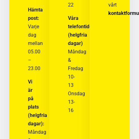
22
vårt
Hämta
kontaktformu
post:
Våra
Varje
telefontider
dag
(helgfria
mellan
dagar)
05.00
Måndag
–
&
23.00
Fredag
10-
Vi
13
är
Onsdag
på
13-
plats
16
(helgfria
dagar):
Måndag