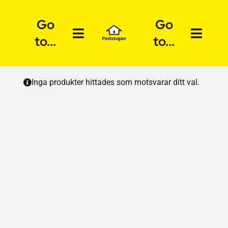
Fortsätt
till
Go
Go
innehållet
to...
to...
Hem
Mitt Konto
Inga produkter hittades som motsvarar ditt val.
Våra Tjänster
Vanliga frågor
Beställ
Kontakta Oss