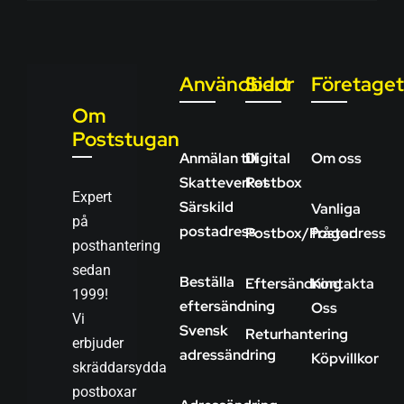
Användbart
Sidor
Företaget
Om
Poststugan
Anmälan till
Digital
Om oss
Skatteverket
Postbox
Expert
Särskild
Vanliga
på
postadress
Postbox/Postadress
frågor
posthantering
sedan
Beställa
Eftersändning
Kontakta
1999!
eftersändning
Oss
Vi
Svensk
Returhantering
erbjuder
adressändring
Köpvillkor
skräddarsydda
postboxar