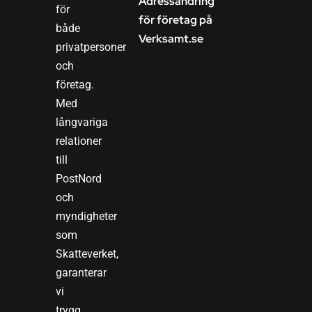
Adressändring
för
för företag på
både
Verksamt.se
privatpersoner
och
företag.
Med
långvariga
relationer
till
PostNord
och
myndigheter
som
Skatteverket,
garanterar
vi
trygg