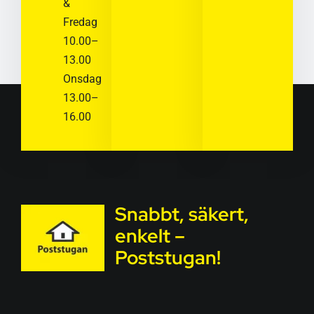
&
Fredag
10.00–
13.00
Onsdag
13.00–
16.00
Snabbt, säkert,
enkelt –
Poststugan!