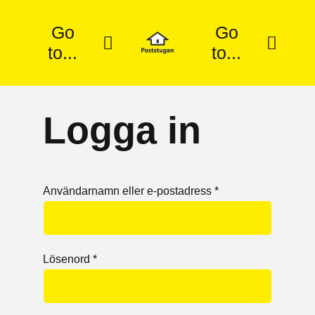
Fortsätt
till
Go
Go
innehållet
to...
to...
Hem
Mitt Konto
Logga in
Våra Tjänster
Vanliga frågor
Beställ
Kontakta Oss
Obligatoriskt
Användarnamn eller e-postadress
*
Obligatoriskt
Lösenord
*