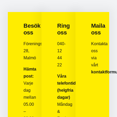
Besök
Ring
Maila
oss
oss
oss
Föreningsgatan
040-
Kontakta
28,
12
oss
Malmö
44
via
22
vårt
Hämta
kontaktformu
post:
Våra
Varje
telefontider
dag
(helgfria
mellan
dagar)
05.00
Måndag
–
&