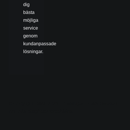
dig
bästa
möjliga
service
genom
kundanpassade
lösningar.
© Copyright 1999- 2026 | Poststugan - C&N Sweden
AB | Alla rättigheter förbehållna