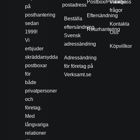
Postbox/Postadress
Vanliga
postadress
på
frågor
posthantering
Eftersändning
Beställa
sedan
Kontakta
eftersändning
Returhantering
1999!
Oss
Svensk
Vi
adressändring
Köpvillkor
erbjuder
skräddarsydda
Adressändring
postboxar
för företag på
för
Verksamt.se
både
privatpersoner
och
företag.
Med
långvariga
relationer