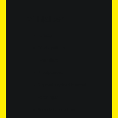
Vi hjälper
Företag
Företagsfilialer
E-handlare
Privatpersoner
Dig med skyddad identitet
Föreningar
Boende i andra hand