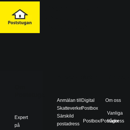
Snabbt, säkert,
enkelt –
Poststugan!
Användbart
Sidor
Företag
Om
Poststugan
Anmälan till
Digital
Om oss
Skatteverket
Postbox
Vanliga
Särskild
Expert
Postbox/Postadress
frågor
postadress
på