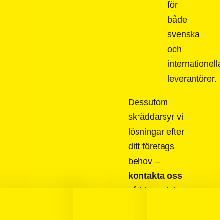
för
både
svenska
och
internationell
leverantörer.
Dessutom
skräddarsyr vi
lösningar efter
ditt företags
behov –
kontakta oss
så hittar vi den
bästa lösningen