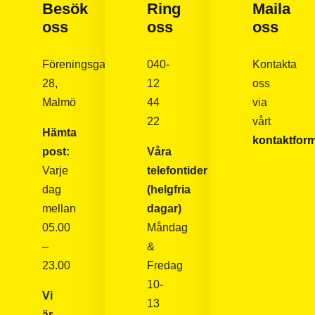
för dig.
Besök
Ring
Maila
oss
oss
oss
Föreningsgatan
040-
Kontakta
28,
12
oss
Malmö
44
via
22
vårt
Hämta
kontaktform
post:
Våra
Varje
telefontider
dag
(helgfria
mellan
dagar)
05.00
Måndag
–
&
23.00
Fredag
10-
Vi
13
är