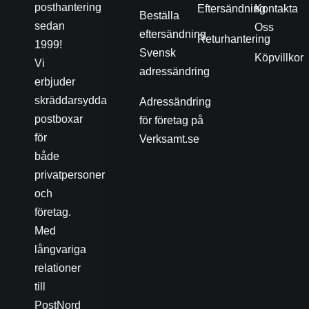
posthantering
Eftersändning
Kontakta
Beställa
sedan
Oss
eftersändning
Returhantering
1999!
Svensk
Köpvillkor
Vi
adressändring
erbjuder
skräddarsydda
Adressändring
postboxar
för företag på
för
Verksamt.se
både
privatpersoner
och
företag.
Med
långvariga
relationer
till
PostNord