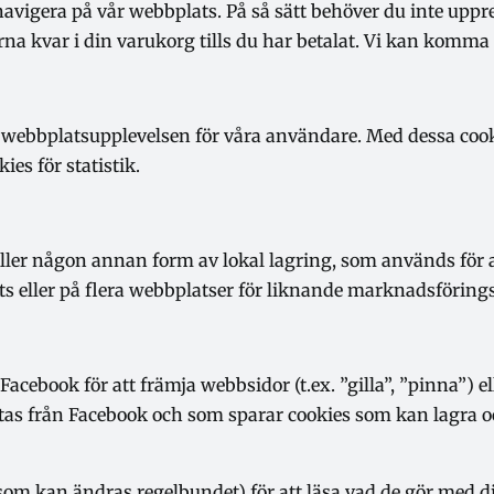
ch navigera på vår webbplats. På så sätt behöver du inte 
na kvar i din varukorg tills du har betalat. Vi kan komma 
ra webbplatsupplevelsen för våra användare. Med dessa cook
ies för statistik.
ler någon annan form av lokal lagring, som används för at
ts eller på flera webbplatser för liknande marknadsförin
acebook för att främja webbsidor (t.ex. ”gilla”, ”pinna”) ell
as från Facebook och som sparar cookies som kan lagra oc
 (som kan ändras regelbundet) för att läsa vad de gör med 