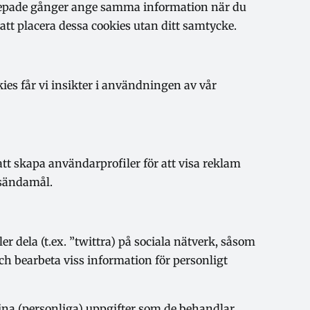
upprepade gånger ange samma information när du
att placera dessa cookies utan ditt samtycke.
ies får vi insikter i användningen av vår
t skapa användarprofiler för att visa reklam
gsändamål.
er dela (t.ex. ”twittra) på sociala nätverk, såsom
h bearbeta viss information för personligt
dina (personliga) uppgifter som de behandlar