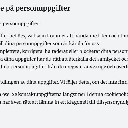
de på personuppgifter
a personuppgifter:
pgifter behövs, vad som kommer att hända med dem och hur
g till dina personuppgifter som är kända för oss.
omplettera, korrigera, ha raderat eller blockerat dina person
a dina uppgifter har du rätt att återkalla det samtycket oc
la dina personuppgifter från den registeransvarige och överf
lingen av dina uppgifter. Vi följer detta, om det inte fin
ta oss. Se kontaktuppgifterna längst ner i denna cookiepol
u har även rätt att lämna in ett klagomål till tillsynsmynd