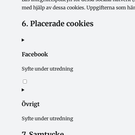
med hjälp av dessa cookies. Uppgifterna som hä
6. Placerade cookies
Facebook
Syfte under utredning
Consent
to
service
Övrigt
facebook
Syfte under utredning
Consent
7. Samtycke